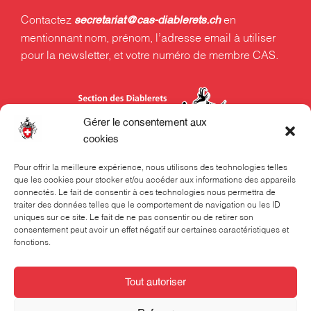
Contactez
en
secretariat@cas-diablerets.ch
mentionnant nom, prénom, l’adresse email à utiliser
pour la newsletter, et votre numéro de membre CAS.
Gérer le consentement aux
cookies
Pour offrir la meilleure expérience, nous utilisons des technologies telles
que les cookies pour stocker et/ou accéder aux informations des appareils
Section des Diablerets du Club Alpin Suisse CAS
connectés. Le fait de consentir à ces technologies nous permettra de
Rue Beau-Séjour 24
traiter des données telles que le comportement de navigation ou les ID
uniques sur ce site. Le fait de ne pas consentir ou de retirer son
Case postale 324
consentement peut avoir un effet négatif sur certaines caractéristiques et
fonctions.
1001 Lausanne
021 320 70 70
Tout autoriser
Le secrétariat est ouvert les lundis, mardis et jeudis,