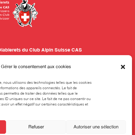
Diablerets du Club Alpin Suisse CAS
our 24
Gérer le consentement aux cookies
 324
ne
ce, nous utilisons des technologies telles que les cookies
nformations des appareils connectés. Le fait de
s permettra de traiter des données telles que le
s ID uniques sur ce site. Le fait de ne pas consentir ou
 est ouvert les lundis, mardis et jeudis, de 8h00 à
avoir un effet négatif sur certaines caractéristiques et
 aussi être joint au téléphone pendant ces créneaux
Refuser
Autoriser une sélection
que de confidentialité