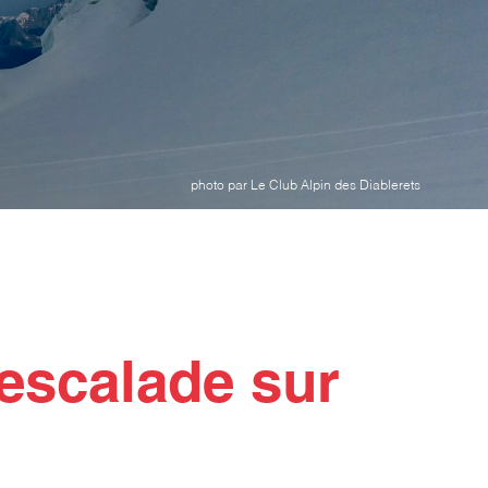
photo par Le Club Alpin des Diablerets
’escalade sur