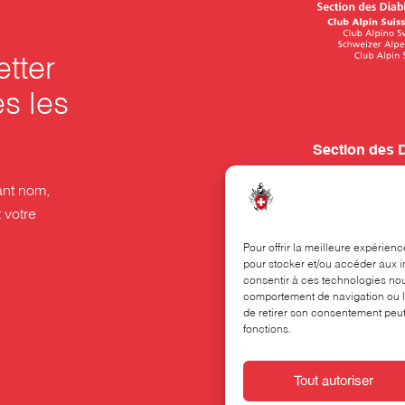
etter
es les
Section des 
Rue Beau-Séj
nt nom,
Case postale
 votre
1001 Lausan
Pour offrir la meilleure expérien
pour stocker et/ou accéder aux i
021 320 70 70
consentir à ces technologies nou
comportement de navigation ou le
Le secrétariat
de retirer son consentement peut 
12h00. Il peut
fonctions.
horaires.
Tout autoriser
Cookies
Politi