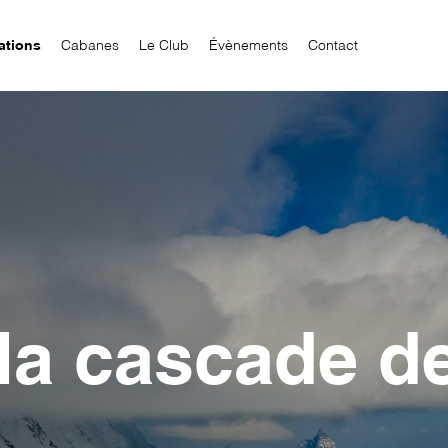
ations
Cabanes
Le Club
Évènements
Contact
à la cascade d