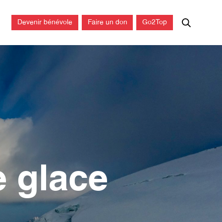
Devenir bénévole
Faire un don
Go2Top
e glace