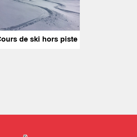
Cours sécu
ours de ski hors piste
sauvetage