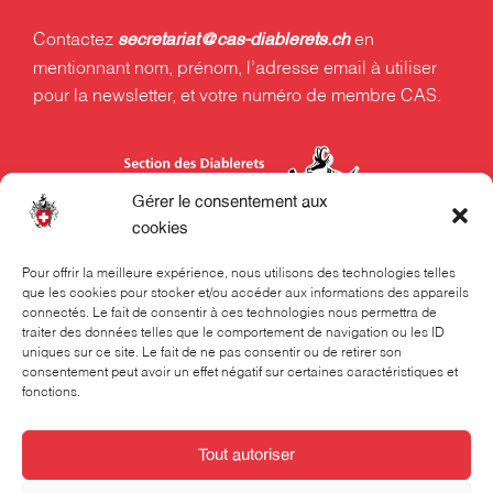
Contactez
en
secretariat@cas-diablerets.ch
mentionnant nom, prénom, l’adresse email à utiliser
pour la newsletter, et votre numéro de membre CAS.
Gérer le consentement aux
cookies
Pour offrir la meilleure expérience, nous utilisons des technologies telles
Section des Diablerets du Club Alpin Suisse CAS
que les cookies pour stocker et/ou accéder aux informations des appareils
connectés. Le fait de consentir à ces technologies nous permettra de
Rue Beau-Séjour 24
traiter des données telles que le comportement de navigation ou les ID
uniques sur ce site. Le fait de ne pas consentir ou de retirer son
Case postale 324
consentement peut avoir un effet négatif sur certaines caractéristiques et
fonctions.
1001 Lausanne
021 320 70 70
Tout autoriser
Le secrétariat est ouvert les lundis, mardis et jeudis,