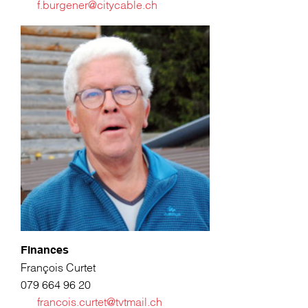
f.burgener@citycable.ch
Finances
François Curtet
079 664 96 20
francois.curtet@tvtmail.ch