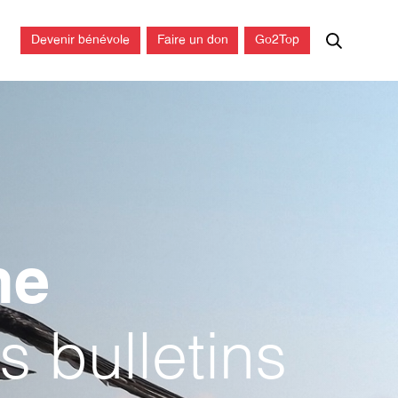
Devenir bénévole
Faire un don
Go2Top
ne
s bulletins