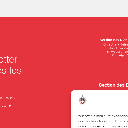
etter
es les
Section des 
Rue Beau-Séj
nt nom,
Case postale
 votre
1001 Lausan
Pour offrir la meilleure expérien
pour stocker et/ou accéder aux i
021 320 70 70
consentir à ces technologies nou