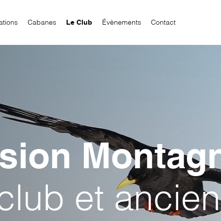
ations
Cabanes
Le Club
Évènements
Contact
sion Montag
lub et ancien