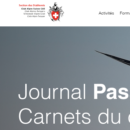
Aller
au
Activités
Form
contenu
Journal
Pas
Carnets du c