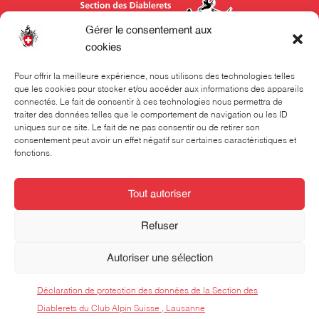
Gérer le consentement aux
cookies
Pour offrir la meilleure expérience, nous utilisons des technologies telles
Section des Diablerets du Club Alpin Suisse CAS
que les cookies pour stocker et/ou accéder aux informations des appareils
connectés. Le fait de consentir à ces technologies nous permettra de
Rue Beau-Séjour 24
traiter des données telles que le comportement de navigation ou les ID
uniques sur ce site. Le fait de ne pas consentir ou de retirer son
Case postale 324
consentement peut avoir un effet négatif sur certaines caractéristiques et
fonctions.
1001 Lausanne
021 320 70 70
Tout autoriser
Le secrétariat est ouvert les lundis, mardis et jeudis,
Refuser
de 8h00 à 12h00. Il peut aussi être joint au téléphone
pendant ces créneaux horaires.
Autoriser une sélection
Cookies
Politique de confidentialité
Déclaration de protection des données de la Section des
Website :
horde.ch
Diablerets du Club Alpin Suisse , Lausanne