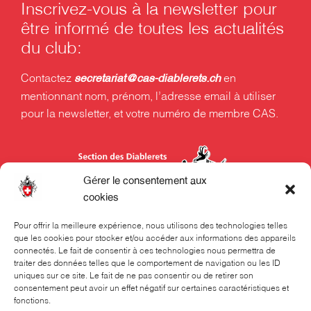
Inscrivez-vous à la newsletter pour
être informé de toutes les actualités
du club:
Contactez
en
secretariat@cas-diablerets.ch
mentionnant nom, prénom, l’adresse email à utiliser
pour la newsletter, et votre numéro de membre CAS.
Gérer le consentement aux
cookies
Pour offrir la meilleure expérience, nous utilisons des technologies telles
que les cookies pour stocker et/ou accéder aux informations des appareils
Section des Diablerets du Club Alpin Suisse CAS
connectés. Le fait de consentir à ces technologies nous permettra de
Rue Beau-Séjour 24
traiter des données telles que le comportement de navigation ou les ID
uniques sur ce site. Le fait de ne pas consentir ou de retirer son
Case postale 324
consentement peut avoir un effet négatif sur certaines caractéristiques et
fonctions.
1001 Lausanne