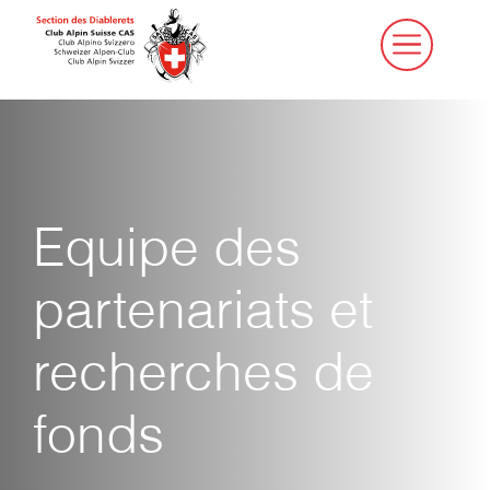
Aller
au
contenu
Equipe des
partenariats et
recherches de
fonds