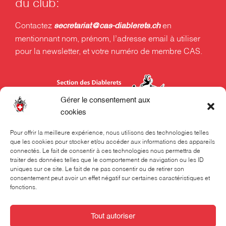
du club:
Contactez
en
secretariat@cas-diablerets.ch
mentionnant nom, prénom, l’adresse email à utiliser
pour la newsletter, et votre numéro de membre CAS.
Gérer le consentement aux
cookies
Pour offrir la meilleure expérience, nous utilisons des technologies telles
que les cookies pour stocker et/ou accéder aux informations des appareils
Section des Diablerets du Club Alpin Suisse CAS
connectés. Le fait de consentir à ces technologies nous permettra de
Rue Beau-Séjour 24
traiter des données telles que le comportement de navigation ou les ID
uniques sur ce site. Le fait de ne pas consentir ou de retirer son
Case postale 324
consentement peut avoir un effet négatif sur certaines caractéristiques et
fonctions.
1001 Lausanne
021 320 70 70
Tout autoriser