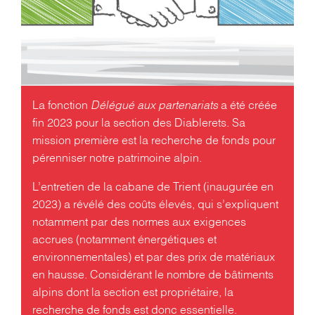
La fonction
Délégué aux partenariats
a été créée
fin 2023 pour la section des Diablerets. Sa
mission première est la recherche de fonds pour
pérenniser notre patrimoine alpin.
L’entretien de la cabane de Trient (inaugurée en
2023) a révélé des coûts élevés, qui s’expliquent
notamment par des normes aux exigences
accrues (notamment énergétiques et
environnementales) et par des prix de matériaux
en hausse. Considérant le nombre de bâtiments
alpins dont la section est propriétaire, la
recherche de fonds est donc essentielle.