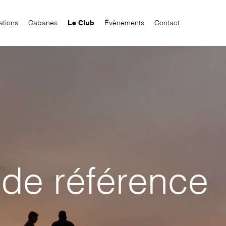
ations
Cabanes
Le Club
Évènements
Contact
de référence