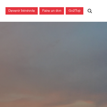
Devenir bénévole
Faire un don
Go2Top