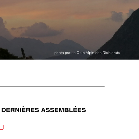
photo par Le Club Alpin des Diablerets
 DERNIÈRES ASSEMBLÉES
_F