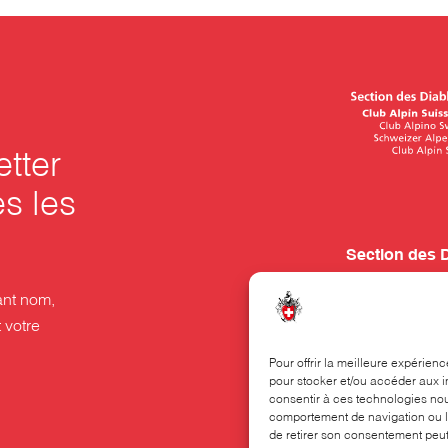
etter
es les
Section des 
Rue Beau-Séj
nt nom,
Case postale
 votre
1001 Lausan
Pour offrir la meilleure expérien
pour stocker et/ou accéder aux i
021 320 70 70
consentir à ces technologies nou
comportement de navigation ou le
Le secrétariat
de retirer son consentement peut 